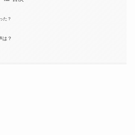
った？
声は？