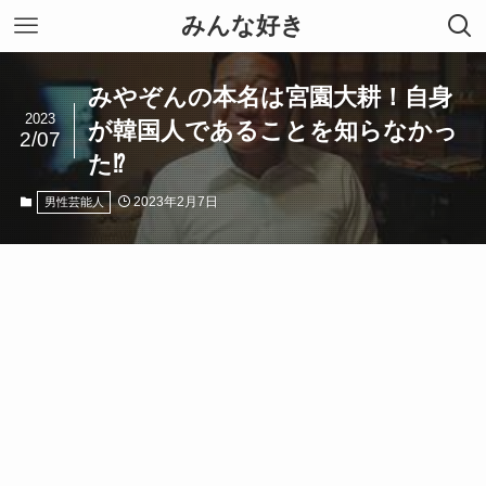
みんな好き
みやぞんの本名は宮園大耕！自身
2023
が韓国人であることを知らなかっ
2/07
た⁉
2023年2月7日
男性芸能人