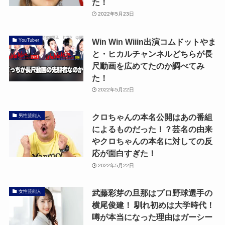
た！
2022年5月23日
Win Win Wiiin出演コムドットやま
YouTuber
と・ヒカルチャンネルどちらが長
尺動画を広めてたのか調べてみ
た！
2022年5月22日
クロちゃんの本名公開はあの番組
男性芸能人
によるものだった！？芸名の由来
やクロちゃんの本名に対しての反
応が面白すぎた！
2022年5月22日
武藤彩芽の旦那はプロ野球選手の
女性芸能人
横尾俊建！ 馴れ初めは大学時代！
噂が本当になった理由はガーシー