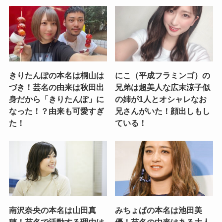
きりたんぽの本名は桐山は
にこ（平成フラミンゴ）の
づき！芸名の由来は秋田出
兄弟は超美人な広末涼子似
身だから「きりたんぽ」に
の姉が1人とオシャレなお
なった！？由来も可愛すぎ
兄さんがいた！顔出しもし
た！
ている！
南沢奈央の本名は山田真
みちょぱの本名は池田美
穂！芸名で活動する理由は
優！芸名の由来はある大人