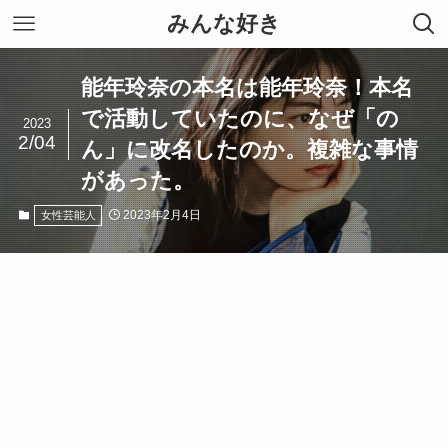
みんな好き
能年玲奈の本名は能年玲奈！本名
で活動していたのに、なぜ「の
2023
2/04
ん」に改名したのか。複雑な事情
があった。
2023年2月4日
女性芸能人