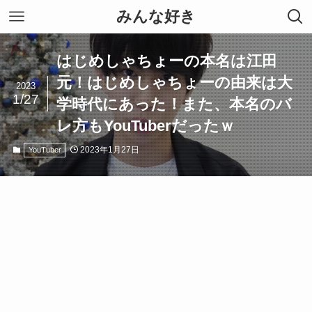
みんな好き
はじめしゃちょーの本名は江田
元！はじめしゃちょーの由来は大
2023
1/27
学時代にあった！また、本名のバ
レ方もYouTuberだったｗ
2023年1月27日
YouTuber