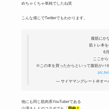
めちゃくちゃ単純でしたね笑
こんな感じでTwitterでもわかります。
腹筋にか
筋トレ本を
6
ここから
※この本を買ったからといって腹筋がバ
pic.tw
— サイヤマングレート＠オーバーワー
他にも同じ筋肉系YouTuberである
山澤さんとのコラボでも「
田中！
」