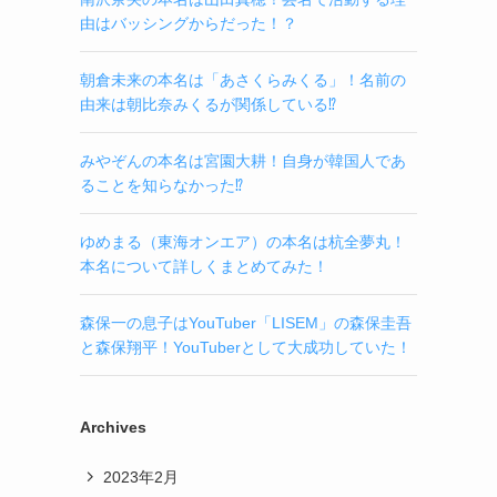
由はバッシングからだった！？
朝倉未来の本名は「あさくらみくる」！名前の
由来は朝比奈みくるが関係している⁉
みやぞんの本名は宮園大耕！自身が韓国人であ
ることを知らなかった⁉
ゆめまる（東海オンエア）の本名は杭全夢丸！
本名について詳しくまとめてみた！
森保一の息子はYouTuber「LISEM」の森保圭吾
と森保翔平！YouTuberとして大成功していた！
Archives
2023年2月