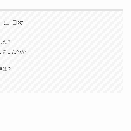
目次
った？
とにしたのか？
声は？