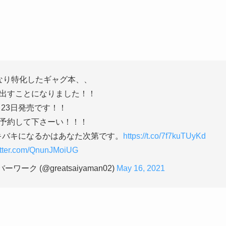
なり特化したギャグ本、、
出すことになりました！！
月23日発売です！！
予約して下さーい！！！
キバキになるかはあなた次第です。
https://t.co/7f7kuTUyKd
itter.com/QnunJMoiUG
ク (@greatsaiyaman02)
May 16, 2021