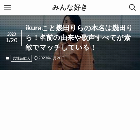
みんな好き
ikuraこと幾田りらの本名は幾田り
2023
ら！名前の由来や歌声すべてが素
1/20
敵でマッチしている！
2023年1月20日
女性芸能人