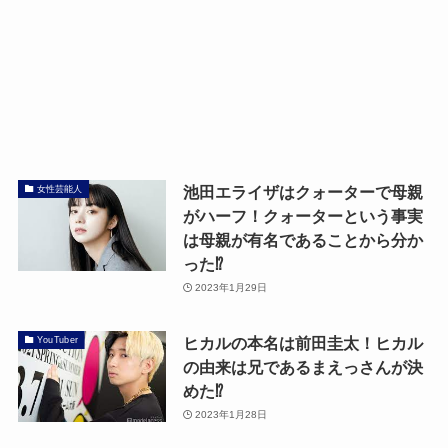
池田エライザはクォーターで母親
女性芸能人
がハーフ！クォーターという事実
は母親が有名であることから分か
った⁉
2023年1月29日
ヒカルの本名は前田圭太！ヒカル
YouTuber
の由来は兄であるまえっさんが決
めた⁉
2023年1月28日