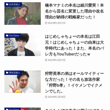
橋本マナミの本名は細川愛実！本
女性芸能人
名から芸名に変更した理由や改名
理由が納得の戦略家だった！
2023年1月27日
はじめしゃちょーの本名は江田
YouTuber
元！はじめしゃちょーの由来は大
学時代にあった！また、本名のバ
レ方もYouTuberだったｗ
2023年1月27日
狩野英孝の弟はオールマイティー
男性芸能人
な方だった！その名も放送作家
「狩野b孝」！イケメンでイクメ
ンでした。
2023年1月25日
YouTuber