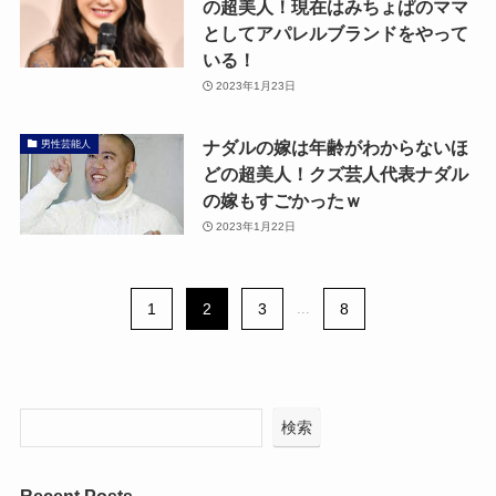
の超美人！現在はみちょぱのママ
としてアパレルブランドをやって
いる！
2023年1月23日
ナダルの嫁は年齢がわからないほ
男性芸能人
どの超美人！クズ芸人代表ナダル
の嫁もすごかったｗ
2023年1月22日
1
2
3
...
8
検索
Recent Posts