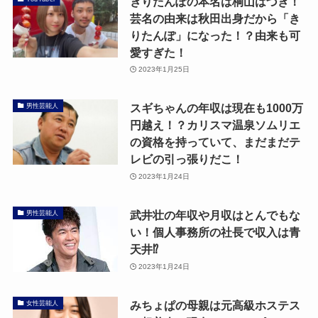
きりたんぽの本名は桐山はづき！
芸名の由来は秋田出身だから「き
りたんぽ」になった！？由来も可
愛すぎた！
2023年1月25日
スギちゃんの年収は現在も1000万
男性芸能人
円越え！？カリスマ温泉ソムリエ
の資格を持っていて、まだまだテ
レビの引っ張りだこ！
2023年1月24日
武井壮の年収や月収はとんでもな
男性芸能人
い！個人事務所の社長で収入は青
天井⁉
2023年1月24日
みちょぱの母親は元高級ホステス
女性芸能人